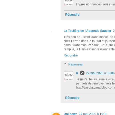
Impressionnant est aussi un
Répondre
La Taulière de l'Appentis Saucier
2
Très peu de Piccoli dans ma vie de c
chez Ferreri dans le foutral et jouissi
dans "Habemus Papam", un autre mo
remplie, la filmo est impressionnante
Répondre
Réponses
K
22 mai 2020 à 09:06
Je ne l'ai hélas jamais vu a
permets de renvoyer vers le b
http://dasola.canalblog.co
Répondre
Unknown
24 mai 2020 à 19:10