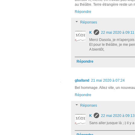
au théâtre. Terre étrangère reste un
Répondre
Réponses
K
22 mai 2020 à 09:11
Merci Dasola, je m'aperçois 
Et pour le théâtre, je me per
A bientôt,
Répondre
gballand
21 mai 2020 à 07:24
Bel hommage. Allez vite, un nouveau c
Répondre
Réponses
K
22 mai 2020 à 09:13
Sans aller jusque là ;-) il y 