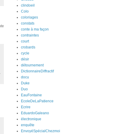
clindoeil
Colo
coloriages
constats
ute
conte à ma façon
contraintes
court
crobards
cycle
désir
détournement
DictionnaireDiffractif
docu
Duke
Duo
EauFontaine
EcoleDeLaPatience
Ecrire
EduardoGaleano
électronique
enquête
EnvoyéSpécialChezmoi