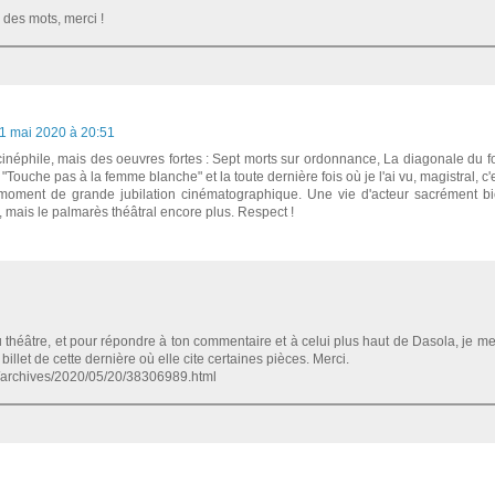
 des mots, merci !
1 mai 2020 à 20:51
inéphile, mais des oeuvres fortes : Sept morts sur ordonnance, La diagonale du f
f "Touche pas à la femme blanche" et la toute dernière fois où je l'ai vu, magistral, c'
ment de grande jubilation cinématographique. Une vie d'acteur sacrément b
, mais le palmarès théâtral encore plus. Respect !
u théâtre, et pour répondre à ton commentaire et à celui plus haut de Dasola, je m
illet de cette dernière où elle cite certaines pièces. Merci.
m/archives/2020/05/20/38306989.html