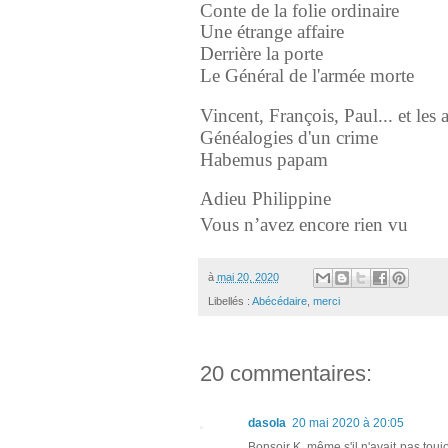
Conte de la folie ordinaire
Une étrange affaire
Derrière la porte
Le Général de l'armée morte
Vincent, François, Paul... et les 
Généalogies d'un crime
Habemus papam
Adieu Philippine
Vous n’avez encore rien vu
à
mai 20, 2020
Libellés :
Abécédaire
,
merci
20 commentaires:
dasola
20 mai 2020 à 20:05
Bonsoir K, même s'il n'avait pas toujo