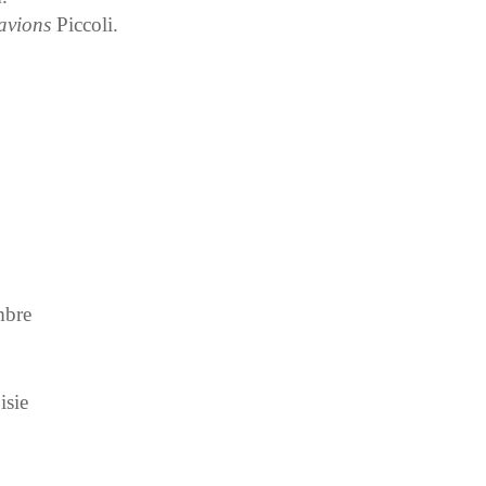
avions
Piccoli.
mbre
isie