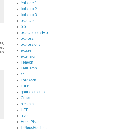
épisode 1
épisode 2
épisode 3
espaces
été
exercice de style
express
ou,
expressions
est
extase
ien
extension
Fénéon
Feuilleton
fin
FolkRock
Futur
e
goûts couleurs
Guitares
h comme...
HFT
hiver
Hors_Piste
IlsNousGonflent