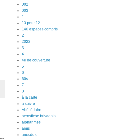
002
003
1
13 pour 12
140 espaces compris
2
2022
3
4
4e de couverture
5
6
60s
7
8
à la carte
à suivre
Abécédaire
acrostiche brivadois
alpharimes
amis
anecdote
 vu