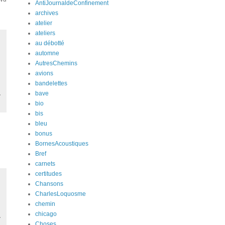
AntiJournaldeConfinement
archives
atelier
ateliers
au débotté
automne
AutresChemins
avions
bandelettes
bave
bio
bis
bleu
bonus
BornesAcoustiques
Bref
carnets
certitudes
Chansons
CharlesLoquosme
chemin
chicago
Choses